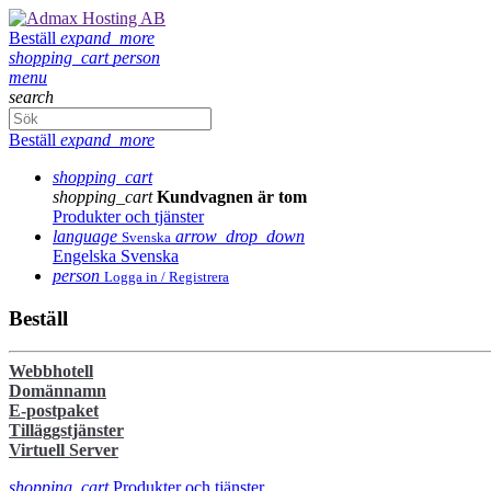
Beställ
expand_more
shopping_cart
person
menu
search
Beställ
expand_more
shopping_cart
shopping_cart
Kundvagnen är tom
Produkter och tjänster
language
arrow_drop_down
Svenska
Engelska
Svenska
person
Logga in / Registrera
Beställ
Webbhotell
Domännamn
E-postpaket
Tilläggstjänster
Virtuell Server
shopping_cart
Produkter och tjänster