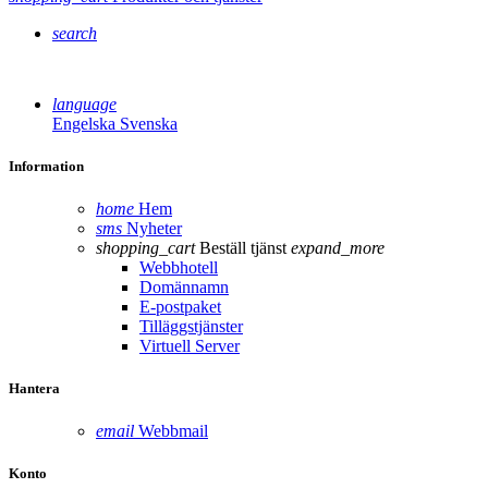
search
language
Engelska
Svenska
Information
home
Hem
sms
Nyheter
shopping_cart
Beställ tjänst
expand_more
Webbhotell
Domännamn
E-postpaket
Tilläggstjänster
Virtuell Server
Hantera
email
Webbmail
Konto