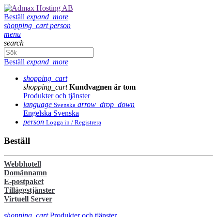
Beställ
expand_more
shopping_cart
person
menu
search
Beställ
expand_more
shopping_cart
shopping_cart
Kundvagnen är tom
Produkter och tjänster
language
arrow_drop_down
Svenska
Engelska
Svenska
person
Logga in / Registrera
Beställ
Webbhotell
Domännamn
E-postpaket
Tilläggstjänster
Virtuell Server
shopping_cart
Produkter och tjänster